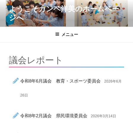
コ
ようこそカンベ洋美のホームペー
ン
ジへ
テ
ン
ツ
メニュー
へ
ス
キ
議会レポート
ッ
プ
令和8年6月議会 教育・スポーツ委員会
2026年6月
26日
令和8年2月議会 県民環境委員会
2026年3月14日